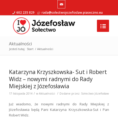
602 235 829
rada@solectwojozefoslaw.piaseczno.eu
Aktualności
Jesteś tutaj:
Start
/
Aktualności
Katarzyna Krzyszkowska- Sut i Robert
Widz – nowymi radnymi do Rady
Miejskiej z Józefosławia
/
/
17 listopada 2014
w
Aktualności
Dodane przez:
Sołectwo Józefosław
Już wiadomo, że nowymi radnymi do Rady Miejskiej z
Józefosławia będą Pani Katarzyna Krzyszkowska-Sut i Pan
Robert Widz.