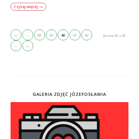
Czytaj więcej
→
«
‹
38
39
40
41
42
Strona 40 z 43
›
»
GALERIA ZDJĘĆ JÓZEFOSŁAWIA