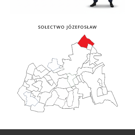
SOŁECTWO JÓZEFOSŁAW