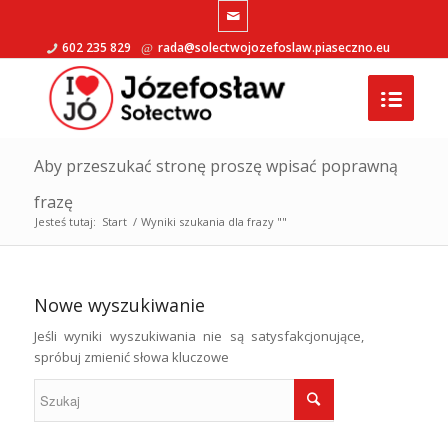
602 235 829
rada@solectwojozefoslaw.piaseczno.eu
Aby przeszukać stronę proszę wpisać poprawną
frazę
Jesteś tutaj:
Start
/
Wyniki szukania dla frazy ""
Nowe wyszukiwanie
Jeśli wyniki wyszukiwania nie są satysfakcjonujące,
spróbuj zmienić słowa kluczowe