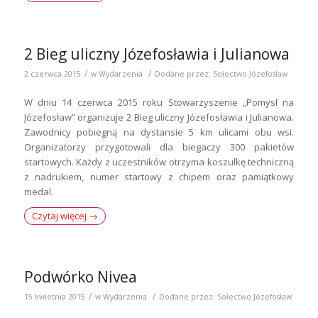
2 Bieg uliczny Józefosławia i Julianowa
/
/
2 czerwca 2015
w
Wydarzenia
Dodane przez:
Sołectwo Józefosław
W dniu 14 czerwca 2015 roku Stowarzyszenie „Pomysł na
Józefosław” organizuje 2 Bieg uliczny Józefosławia i Julianowa.
Zawodnicy pobiegną na dystansie 5 km ulicami obu wsi.
Organizatorzy przygotowali dla biegaczy 300 pakietów
startowych. Każdy z uczestników otrzyma koszulkę techniczną
z nadrukiem, numer startowy z chipem oraz pamiątkowy
medal.
Czytaj więcej
→
Podwórko Nivea
/
/
15 kwietnia 2015
w
Wydarzenia
Dodane przez:
Sołectwo Józefosław