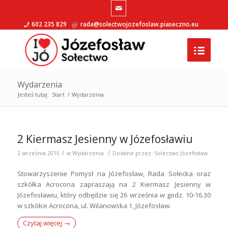
602 235 829
rada@solectwojozefoslaw.piaseczno.eu
Wydarzenia
Jesteś tutaj:
Start
/
Wydarzenia
2 Kiermasz Jesienny w Józefosławiu
/
/
2 września 2015
w
Wydarzenia
Dodane przez:
Sołectwo Józefosław
Stowarzyszenie Pomysł na Józefosław, Rada Sołecka oraz
szkółka Acrocona zapraszają na 2 Kiermasz Jesienny w
Józefosławiu, który odbędzie się 26 września w godz. 10-16.30
w szkółce Acrocona, ul. Wilanowska 1, Józefosław.
Czytaj więcej
→