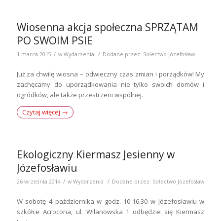
Wiosenna akcja społeczna SPRZĄTAM
PO SWOIM PSIE
/
/
1 marca 2015
w
Wydarzenia
Dodane przez:
Sołectwo Józefosław
Już za chwilę wiosna – odwieczny czas zmian i porządków! My
zachęcamy do uporządkowania nie tylko swoich domów i
ogródków, ale także przestrzeni wspólnej.
Czytaj więcej
→
Ekologiczny Kiermasz Jesienny w
Józefosławiu
/
/
26 września 2014
w
Wydarzenia
Dodane przez:
Sołectwo Józefosław
W sobotę 4 października w godz. 10-16.30 w Józefosławiu w
szkółce Acrocona, ul. Wilanowska 1 odbędzie się Kiermasz