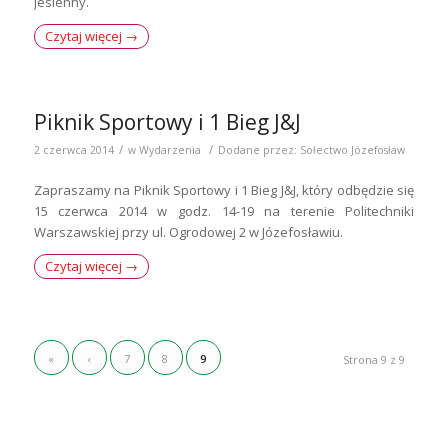
Jesienny.
Czytaj więcej
→
Piknik Sportowy i 1 Bieg J&J
/
/
2 czerwca 2014
w
Wydarzenia
Dodane przez:
Sołectwo Józefosław
Zapraszamy na Piknik Sportowy i 1 Bieg J&J, który odbędzie się
15 czerwca 2014 w godz. 14-19 na terenie Politechniki
Warszawskiej przy ul. Ogrodowej 2 w Józefosławiu.
Czytaj więcej
→
«
‹
7
8
9
Strona 9 z 9