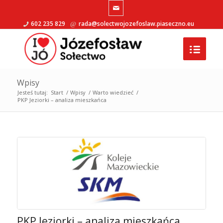
602 235 829
rada@solectwojozefoslaw.piaseczno.eu
Wpisy
Jesteś tutaj:
Start
/
Wpisy
/
Warto wiedzieć
/
PKP Jeziorki – analiza mieszkańca
PKP Jeziorki – analiza mieszkańca