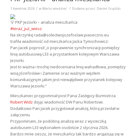
/
/
1 kwietnia 2026
w
Warto wiedzieć
Dodane przez:
Daniel Grądzki
PKP Jeziorki – analiza mieszkańca
#teraz_już_wiesz
Na skrzynkę rada@solectwojozefoslaw.piaseczno.eu
trafiła wiadomość od mieszkańca Jacka Tymochowicz:
Pan Jacek poprosił „o poprawienie synchronizacji pomiędzy
linią autobusową L33 a przystankiem kolejowym Warszawa
Jeziorki.
Jest to ważna i trochę niedoceniana linią wahadłowa, pomiędzy
wsią Józefosław i Zamienie oraz ważnym węzłem
komunikacyjnym jakim jest niewątpliwie przystanek kolejowy
Warszawa Jeziorki.”
Mieszkaniec przypomniał post Pana Zastępcy Burmistrza
Robert Widz
dojąc wiadomość DW Panu Robertowi.
Dodatkowo Pan Jacek przygotował analizę, którą przesłał w
załączeniu
Przypominam, że podobną analizę wraz z wycieczką
autobusem L33 wykonałem osobiście 2 stycznia 2026.
Bardzo mnie cieszy, że mieszkańcy tak bardzo angażują się w