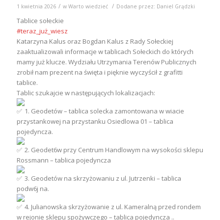
/
/
1 kwietnia 2026
w
Warto wiedzieć
Dodane przez:
Daniel Grądzki
Tablice sołeckie
#teraz_już_wiesz
Katarzyna Kalus oraz Bogdan Kalus z Rady Sołeckiej
zaaktualizowali informacje w tablicach Sołeckich do których
mamy już klucze. Wydziału Utrzymania Terenów Publicznych
zrobił nam prezent na święta i pięknie wyczyścił z grafitti
tablice.
Tablic szukajcie w następujących lokalizacjach:
1. Geodetów – tablica solecka zamontowana w wiacie
przystankowej na przystanku Osiedlowa 01 – tablica
pojedyncza.
2. Geodet6w przy Centrum Handlowym na wysokości sklepu
Rossmann – tablica pojedyncza
3. Geodetów na skrzyżowaniu z ul. Jutrzenki – tablica
podw6j na.
4. Julianowska skrzyżowanie z ul. Kameralną przed rondem
w rejonie sklepu spożywczego – tablica pojedyncza ..