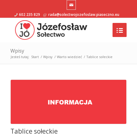
602 235 829
rada@solectwojozefoslaw.piaseczno.eu
Wpisy
Jesteś tutaj:
Start
/
Wpisy
/
Warto wiedzieć
/
Tablice sołeckie
Tablice sołeckie