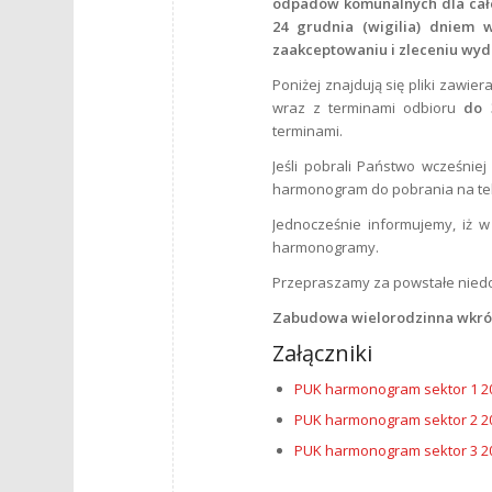
odpadów komunalnych dla całe
24 grudnia (wigilia) dniem 
zaakceptowaniu i zleceniu wy
Poniżej znajdują się pliki zawi
wraz z terminami odbioru
do 
terminami.
Jeśli pobrali Państwo wcześniej
harmonogram do pobrania na tele
Jednocześnie informujemy, iż 
harmonogramy.
Przepraszamy za powstałe niedo
Zabudowa wielorodzinna wkró
Załączniki
PUK harmonogram sektor 1 2
PUK harmonogram sektor 2 2
PUK harmonogram sektor 3 2