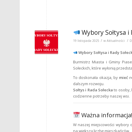
Wybory Sołtysa i 
/
/
19 listopada 2025
w
Aktualności
D
Wybory Sołtysa i Rady Sołeck
Burmistrz Miasta i Gminy Pia
Sołeckich, które wyłonią przedsta
To doskonała okazja, by
mieć r
dalszym rozwoju.
Sołtys i Rada Sołecka
to osoby, 
codzienne potrzeby naszej wsi.
Ważna informacja
W naszej miejscowości wybory 
na większą liczbę mieszkańców.