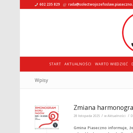
602 235 829
rada@solectwojozefoslaw.piaseczno
START
AKTUALNOŚCI
WARTO WIEDZIEĆ
Wpisy
Zmiana harmonogram
/
/
28 listopada 2025
w
Aktualności
D
Gmina Piaseczno informuje, ż