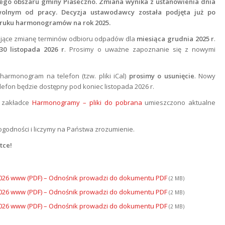
go obszaru gminy Piaseczno. Zmiana wynika z ustanowienia dnia
wolnym od pracy. Decyzja ustawodawcy została podjęta już po
druku harmonogramów na rok 2025.
erające zmianę terminów odbioru odpadów dla
miesiąca grudnia 2025 r
.
30 listopada 2026 r
. Prosimy o uważne zapoznanie się z nowymi
 harmonogram na telefon (tzw. pliki iCal)
prosimy o usunięcie
. Nowy
fon będzie dostępny pod koniec listopada 2026 r.
w zakładce
Harmonogramy – pliki do pobrana
umieszczono aktualne
godności i liczymy na Państwa zrozumienie.
tce!
026 www (PDF)
– Odnośnik prowadzi do dokumentu PDF
(2 MB)
026 www (PDF)
– Odnośnik prowadzi do dokumentu PDF
(2 MB)
026 www (PDF)
– Odnośnik prowadzi do dokumentu PDF
(2 MB)