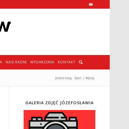
IA
NASI RADNI
WYDARZENIA
KONTAKT
Jesteś tutaj:
Start
/
Wpisy
GALERIA ZDJĘĆ JÓZEFOSŁAWIA