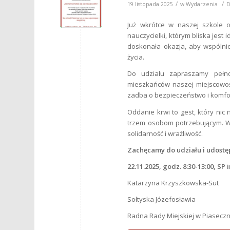
/
/
19 listopada 2025
w
Wydarzenia
D
Już wkrótce w naszej szkole 
nauczycielki, którym bliska jest
doskonała okazja, aby wspólnie
życia.
Do udziału zapraszamy pełno
mieszkańców naszej miejscowoś
zadba o bezpieczeństwo i komfo
Oddanie krwi to gest, który ni
trzem osobom potrzebującym. W
solidarność i wrażliwość.
Zachęcamy do udziału i udostę
22.11.2025, godz. 8:30-13:00, S
Katarzyna Krzyszkowska-Sut
Sołtyska Józefosławia
Radna Rady Miejskiej w Piaseczn