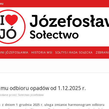
.eu
DNI JÓZEFOSŁAWIA
HISTORIA WSI
SOŁTYS I RADA SOŁECKA
ZEBRAN
u odbioru opadów od 1.12.2025 r.
odane przez:
Sołectwo Józefosław
e z dniem 1 grudnia 2025 r. ulega zmianie harmonogram odbioru