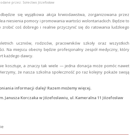
odane przez:
Sołectwo Józefosław
odbędzie się wyjątkowa akcja krwiodawstwa, zorganizowana przez
 idea niesienia pomocy i promowania wartości wolontariackich. Będzie to
 zrobić coś dobrego i realnie przyczynić się do ratowania ludzkiego
letnich uczniów, rodziców, pracowników szkoły oraz wszystkich
ci. Na miejscu obecny będzie profesjonalny zespół medyczny, który
rt każdego dawcy.
c nie kosztuje, a znaczy tak wiele — jedna donacja może pomóc nawet
ierzymy, że nasza szkolna społeczność po raz kolejny pokaże swoją
pniania informacji dalej! Razem możemy więcej.
P im. Janusza Korczaka w Józefosławiu, ul. Kameralna 11 Józefosław
ie