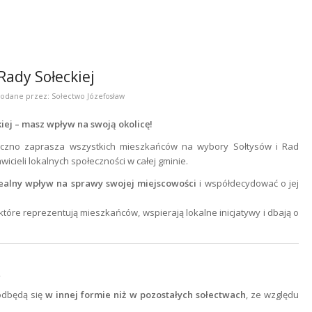
Rady Sołeckiej
odane przez:
Sołectwo Józefosław
iej – masz wpływ na swoją okolicę!
seczno zaprasza wszystkich mieszkańców na wybory Sołtysów i Rad
wicieli lokalnych społeczności w całej gminie.
ealny wpływ na sprawy swojej miejscowości
i współdecydować o jej
które reprezentują mieszkańców, wspierają lokalne inicjatywy i dbają o
!
odbędą się
w innej formie niż w pozostałych sołectwach
, ze względu