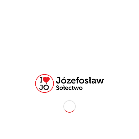
do Studium
wo Józefosław
a) o godz. 9:30, w sali konferencyjnej Urzędu Miasta i Gminy Piaseczno,
iej w Piasecznie.
cznie z dnia 15.10.2014r